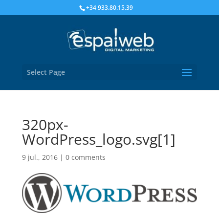
+34 933.80.15.39
Select Page
320px-
WordPress_logo.svg[1]
9 jul., 2016
|
0 comments